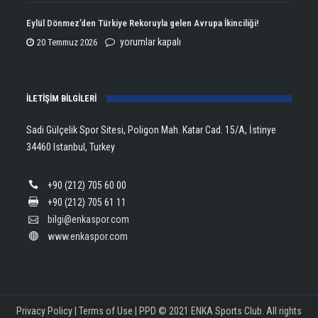
Aldı!
Şampiyonu
Eylül Dönmez’den Türkiye Rekoruyla gelen Avrupa İkinciliği!
için
Lanlana
Eylül
yorumlar kapalı
20 Temmuz 2026
Tararudee!
Dönmez’den
için
Türkiye
İLETİŞİM BİLGİLERİ
Rekoruyla
gelen
Sadi Gülçelik Spor Sitesi, Poligon Mah. Katar Cad. 15/A, İstinye
Avrupa
34460 Istanbul, Turkey
İkinciliği!
için
+90 (212) 705 60 00
+90 (212) 705 61 11
bilgi@enkaspor.com
www.enkaspor.com
Privacy Policy
|
Terms of Use
|
PPD
© 2021 ENKA Sports Club. All rights