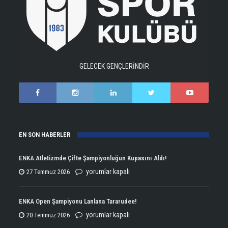
GELECEK GENÇLERİNDİR
EN SON HABERLER
ENKA Atletizmde Çifte Şampiyonluğun Kupasını Aldı!
ENKA
yorumlar kapalı
27 Temmuz 2026
Atletizmde
Çifte
ENKA Open Şampiyonu Lanlana Tararudee!
Şampiyonluğun
ENKA
yorumlar kapalı
20 Temmuz 2026
Kupasını
Open