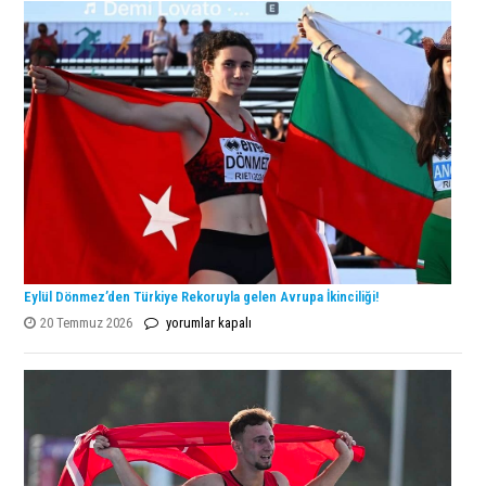
Şampiyonu
Lanlana
Tararudee!
için
Eylül Dönmez’den Türkiye Rekoruyla gelen Avrupa İkinciliği!
Eylül
20 Temmuz 2026
yorumlar kapalı
Dönmez’den
Türkiye
Rekoruyla
gelen
Avrupa
İkinciliği!