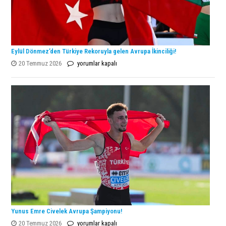
Eylül Dönmez’den Türkiye Rekoruyla gelen Avrupa İkinciliği!
Eylül
20 Temmuz 2026
yorumlar kapalı
Dönmez’den
Türkiye
Rekoruyla
gelen
Avrupa
İkinciliği!
için
Yunus Emre Civelek Avrupa Şampiyonu!
Yunus
20 Temmuz 2026
yorumlar kapalı