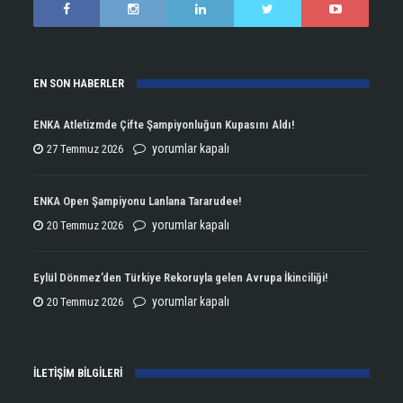
EN SON HABERLER
ENKA Atletizmde Çifte Şampiyonluğun Kupasını Aldı!
ENKA
yorumlar kapalı
27 Temmuz 2026
Atletizmde
Çifte
ENKA Open Şampiyonu Lanlana Tararudee!
Şampiyonluğun
ENKA
yorumlar kapalı
20 Temmuz 2026
Kupasını
Open
Aldı!
Şampiyonu
Eylül Dönmez’den Türkiye Rekoruyla gelen Avrupa İkinciliği!
için
Lanlana
Eylül
yorumlar kapalı
20 Temmuz 2026
Tararudee!
Dönmez’den
için
Türkiye
İLETİŞİM BİLGİLERİ
Rekoruyla
gelen