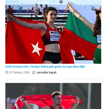
Şampiyonu
Lanlana
Tararudee!
için
Eylül Dönmez’den Türkiye Rekoruyla gelen Avrupa İkinciliği!
Eylül
20 Temmuz 2026
yorumlar kapalı
Dönmez’den
Türkiye
Rekoruyla
gelen
Avrupa
İkinciliği!