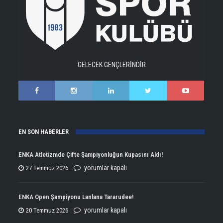
GELECEK GENÇLERİNDİR
EN SON HABERLER
ENKA Atletizmde Çifte Şampiyonluğun Kupasını Aldı!
ENKA
yorumlar kapalı
27 Temmuz 2026
Atletizmde
Çifte
ENKA Open Şampiyonu Lanlana Tararudee!
Şampiyonluğun
ENKA
yorumlar kapalı
20 Temmuz 2026
Kupasını
Open