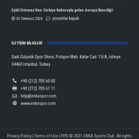
Aldı!
Şampiyonu
Eylül Dönmez’den Türkiye Rekoruyla gelen Avrupa İkinciliği!
için
Lanlana
Eylül
yorumlar kapalı
20 Temmuz 2026
Tararudee!
Dönmez’den
için
Türkiye
İLETİŞİM BİLGİLERİ
Rekoruyla
gelen
Sadi Gülçelik Spor Sitesi, Poligon Mah. Katar Cad. 15/A, İstinye
Avrupa
34460 Istanbul, Turkey
İkinciliği!
için
+90 (212) 705 60 00
+90 (212) 705 61 11
bilgi@enkaspor.com
www.enkaspor.com
Privacy Policy
|
Terms of Use
|
PPD
© 2021 ENKA Sports Club. All rights