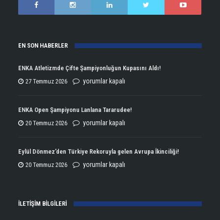
EN SON HABERLER
ENKA Atletizmde Çifte Şampiyonluğun Kupasını Aldı!
ENKA
yorumlar kapalı
27 Temmuz 2026
Atletizmde
Çifte
ENKA Open Şampiyonu Lanlana Tararudee!
Şampiyonluğun
ENKA
yorumlar kapalı
20 Temmuz 2026
Kupasını
Open
Aldı!
Şampiyonu
Eylül Dönmez’den Türkiye Rekoruyla gelen Avrupa İkinciliği!
için
Lanlana
Eylül
yorumlar kapalı
20 Temmuz 2026
Tararudee!
Dönmez’den
için
Türkiye
İLETİŞİM BİLGİLERİ
Rekoruyla
gelen