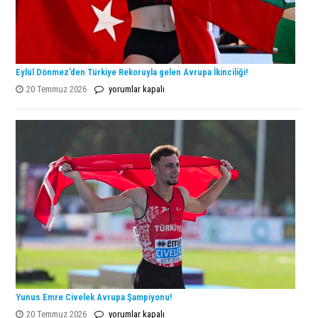
Eylül Dönmez’den Türkiye Rekoruyla gelen Avrupa İkinciliği!
Eylül
20 Temmuz 2026
yorumlar kapalı
Dönmez’den
Türkiye
Rekoruyla
gelen
Avrupa
İkinciliği!
için
Yunus Emre Civelek Avrupa Şampiyonu!
Yunus
20 Temmuz 2026
yorumlar kapalı