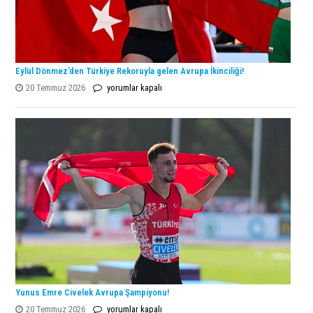
Eylül Dönmez’den Türkiye Rekoruyla gelen Avrupa İkinciliği!
Eylül
20 Temmuz 2026
yorumlar kapalı
Dönmez’den
Türkiye
Rekoruyla
gelen
Avrupa
İkinciliği!
için
Yunus Emre Civelek Avrupa Şampiyonu!
Yunus
20 Temmuz 2026
yorumlar kapalı