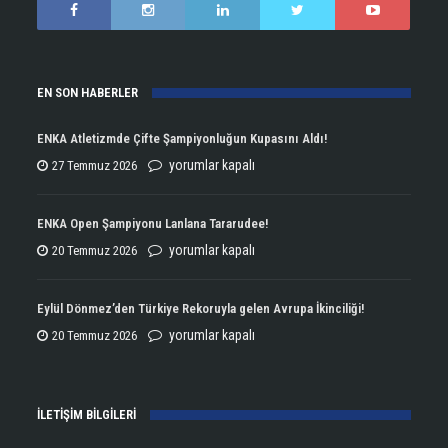
EN SON HABERLER
ENKA Atletizmde Çifte Şampiyonluğun Kupasını Aldı!
ENKA
yorumlar kapalı
27 Temmuz 2026
Atletizmde
Çifte
ENKA Open Şampiyonu Lanlana Tararudee!
Şampiyonluğun
ENKA
yorumlar kapalı
20 Temmuz 2026
Kupasını
Open
Aldı!
Şampiyonu
Eylül Dönmez’den Türkiye Rekoruyla gelen Avrupa İkinciliği!
için
Lanlana
Eylül
yorumlar kapalı
20 Temmuz 2026
Tararudee!
Dönmez’den
için
Türkiye
İLETİŞİM BİLGİLERİ
Rekoruyla
gelen