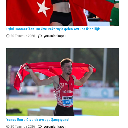
Eylül Dönmez’den Türkiye Rekoruyla gelen Avrupa İkinciliği!
Eylül
20 Temmuz 2026
yorumlar kapalı
Dönmez’den
Türkiye
Rekoruyla
gelen
Avrupa
İkinciliği!
için
Yunus Emre Civelek Avrupa Şampiyonu!
Yunus
20 Temmuz 2026
yorumlar kapalı