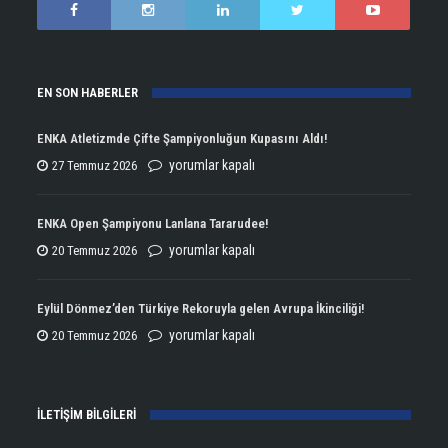
EN SON HABERLER
ENKA Atletizmde Çifte Şampiyonluğun Kupasını Aldı!
ENKA
yorumlar kapalı
27 Temmuz 2026
Atletizmde
Çifte
ENKA Open Şampiyonu Lanlana Tararudee!
Şampiyonluğun
ENKA
yorumlar kapalı
20 Temmuz 2026
Kupasını
Open
Aldı!
Şampiyonu
Eylül Dönmez’den Türkiye Rekoruyla gelen Avrupa İkinciliği!
için
Lanlana
Eylül
yorumlar kapalı
20 Temmuz 2026
Tararudee!
Dönmez’den
için
Türkiye
İLETİŞİM BİLGİLERİ
Rekoruyla
gelen