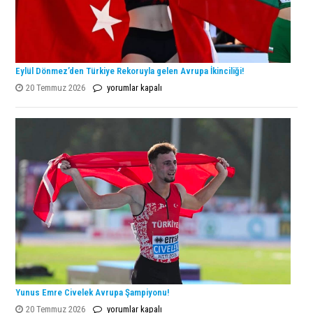
Eylül Dönmez’den Türkiye Rekoruyla gelen Avrupa İkinciliği!
Eylül
20 Temmuz 2026
yorumlar kapalı
Dönmez’den
Türkiye
Rekoruyla
gelen
Avrupa
İkinciliği!
için
Yunus Emre Civelek Avrupa Şampiyonu!
Yunus
20 Temmuz 2026
yorumlar kapalı