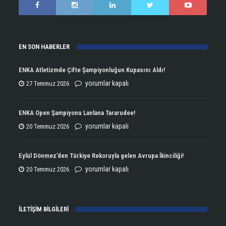
EN SON HABERLER
ENKA Atletizmde Çifte Şampiyonluğun Kupasını Aldı!
ENKA
yorumlar kapalı
27 Temmuz 2026
Atletizmde
Çifte
ENKA Open Şampiyonu Lanlana Tararudee!
Şampiyonluğun
ENKA
yorumlar kapalı
20 Temmuz 2026
Kupasını
Open
Aldı!
Şampiyonu
Eylül Dönmez’den Türkiye Rekoruyla gelen Avrupa İkinciliği!
için
Lanlana
Eylül
yorumlar kapalı
20 Temmuz 2026
Tararudee!
Dönmez’den
için
Türkiye
İLETİŞİM BİLGİLERİ
Rekoruyla
gelen