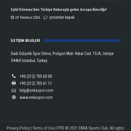
Aldı!
Şampiyonu
Eylül Dönmez’den Türkiye Rekoruyla gelen Avrupa İkinciliği!
için
Lanlana
Eylül
yorumlar kapalı
20 Temmuz 2026
Tararudee!
Dönmez’den
için
Türkiye
İLETİŞİM BİLGİLERİ
Rekoruyla
gelen
Sadi Gülçelik Spor Sitesi, Poligon Mah. Katar Cad. 15/A, İstinye
Avrupa
34460 Istanbul, Turkey
İkinciliği!
için
+90 (212) 705 60 00
+90 (212) 705 61 11
bilgi@enkaspor.com
www.enkaspor.com
Privacy Policy
|
Terms of Use
|
PPD
© 2021 ENKA Sports Club. All rights