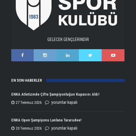
GELECEK GENÇLERİNDİR
EN SON HABERLER
ENKA Atletizmde Çifte Şampiyonluğun Kupasını Aldı!
ENKA
yorumlar kapalı
27 Temmuz 2026
Atletizmde
Çifte
ENKA Open Şampiyonu Lanlana Tararudee!
Şampiyonluğun
ENKA
yorumlar kapalı
20 Temmuz 2026
Kupasını
Open