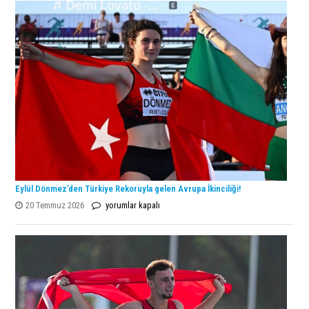
Şampiyonu
Lanlana
Tararudee!
için
Eylül Dönmez’den Türkiye Rekoruyla gelen Avrupa İkinciliği!
Eylül
20 Temmuz 2026
yorumlar kapalı
Dönmez’den
Türkiye
Rekoruyla
gelen
Avrupa
İkinciliği!