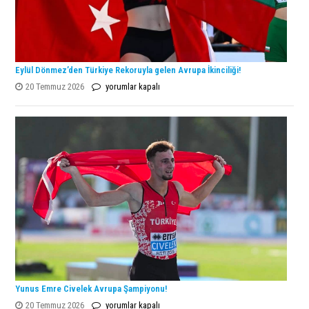
Eylül Dönmez’den Türkiye Rekoruyla gelen Avrupa İkinciliği!
Eylül
20 Temmuz 2026
yorumlar kapalı
Dönmez’den
Türkiye
Rekoruyla
gelen
Avrupa
İkinciliği!
için
Yunus Emre Civelek Avrupa Şampiyonu!
Yunus
20 Temmuz 2026
yorumlar kapalı