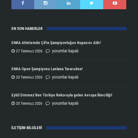
EN SON HABERLER
ENKA Atletizmde Çifte Şampiyonluğun Kupasını Aldı!
ENKA
yorumlar kapalı
27 Temmuz 2026
Atletizmde
Çifte
ENKA Open Şampiyonu Lanlana Tararudee!
Şampiyonluğun
ENKA
yorumlar kapalı
20 Temmuz 2026
Kupasını
Open
Aldı!
Şampiyonu
Eylül Dönmez’den Türkiye Rekoruyla gelen Avrupa İkinciliği!
için
Lanlana
Eylül
yorumlar kapalı
20 Temmuz 2026
Tararudee!
Dönmez’den
için
Türkiye
İLETİŞİM BİLGİLERİ
Rekoruyla
gelen