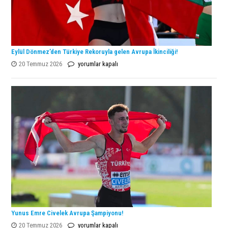
Eylül Dönmez’den Türkiye Rekoruyla gelen Avrupa İkinciliği!
Eylül
20 Temmuz 2026
yorumlar kapalı
Dönmez’den
Türkiye
Rekoruyla
gelen
Avrupa
İkinciliği!
için
Yunus Emre Civelek Avrupa Şampiyonu!
Yunus
20 Temmuz 2026
yorumlar kapalı