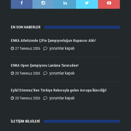
EN SON HABERLER
ENKA Atletizmde Çifte Şampiyonluğun Kupasını Aldı!
ENKA
yorumlar kapalı
27 Temmuz 2026
Atletizmde
Çifte
ENKA Open Şampiyonu Lanlana Tararudee!
Şampiyonluğun
ENKA
yorumlar kapalı
20 Temmuz 2026
Kupasını
Open
Aldı!
Şampiyonu
Eylül Dönmez’den Türkiye Rekoruyla gelen Avrupa İkinciliği!
için
Lanlana
Eylül
yorumlar kapalı
20 Temmuz 2026
Tararudee!
Dönmez’den
için
Türkiye
İLETİŞİM BİLGİLERİ
Rekoruyla
gelen