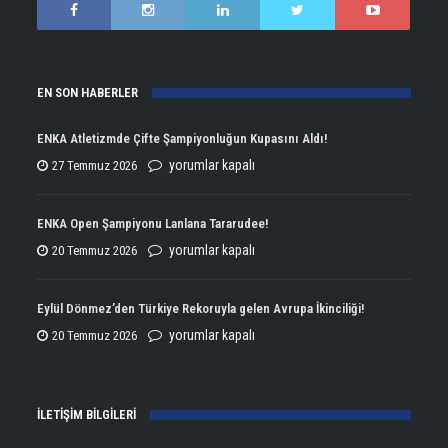
EN SON HABERLER
ENKA Atletizmde Çifte Şampiyonluğun Kupasını Aldı!
ENKA
yorumlar kapalı
27 Temmuz 2026
Atletizmde
Çifte
ENKA Open Şampiyonu Lanlana Tararudee!
Şampiyonluğun
ENKA
yorumlar kapalı
20 Temmuz 2026
Kupasını
Open
Aldı!
Şampiyonu
Eylül Dönmez’den Türkiye Rekoruyla gelen Avrupa İkinciliği!
için
Lanlana
Eylül
yorumlar kapalı
20 Temmuz 2026
Tararudee!
Dönmez’den
için
Türkiye
İLETİŞİM BİLGİLERİ
Rekoruyla
gelen