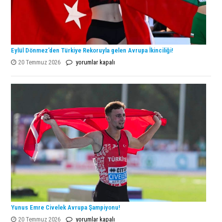
Eylül Dönmez’den Türkiye Rekoruyla gelen Avrupa İkinciliği!
Eylül
20 Temmuz 2026
yorumlar kapalı
Dönmez’den
Türkiye
Rekoruyla
gelen
Avrupa
İkinciliği!
için
Yunus Emre Civelek Avrupa Şampiyonu!
Yunus
20 Temmuz 2026
yorumlar kapalı