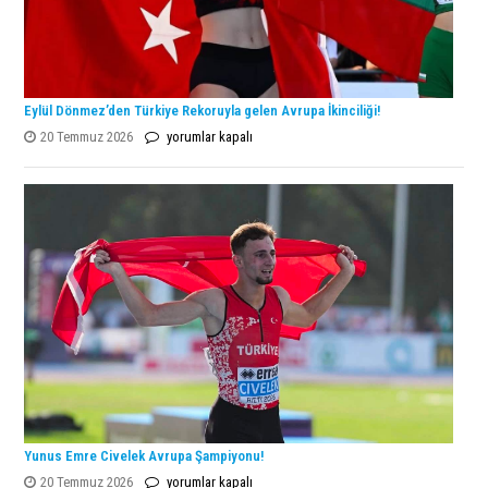
Eylül Dönmez’den Türkiye Rekoruyla gelen Avrupa İkinciliği!
Eylül
20 Temmuz 2026
yorumlar kapalı
Dönmez’den
Türkiye
Rekoruyla
gelen
Avrupa
İkinciliği!
için
Yunus Emre Civelek Avrupa Şampiyonu!
Yunus
20 Temmuz 2026
yorumlar kapalı