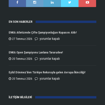
EN SON HABERLER
ENKA Atletizmde Çifte Şampiyonluğun Kupasını Aldı!
ENKA
yorumlar kapalı
27 Temmuz 2026
Atletizmde
Çifte
ENKA Open Şampiyonu Lanlana Tararudee!
Şampiyonluğun
ENKA
yorumlar kapalı
20 Temmuz 2026
Kupasını
Open
Aldı!
Şampiyonu
Eylül Dönmez’den Türkiye Rekoruyla gelen Avrupa İkinciliği!
için
Lanlana
Eylül
yorumlar kapalı
20 Temmuz 2026
Tararudee!
Dönmez’den
için
Türkiye
İLETİŞİM BİLGİLERİ
Rekoruyla
gelen