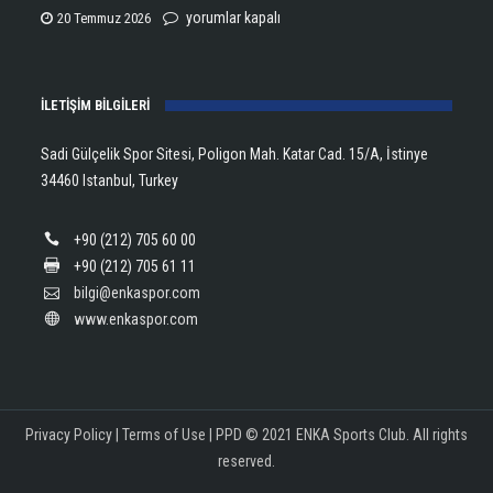
için
Lanlana
Eylül
yorumlar kapalı
20 Temmuz 2026
Tararudee!
Dönmez’den
için
Türkiye
İLETİŞİM BİLGİLERİ
Rekoruyla
gelen
Sadi Gülçelik Spor Sitesi, Poligon Mah. Katar Cad. 15/A, İstinye
Avrupa
34460 Istanbul, Turkey
İkinciliği!
için
+90 (212) 705 60 00
+90 (212) 705 61 11
bilgi@enkaspor.com
www.enkaspor.com
Privacy Policy
|
Terms of Use
|
PPD
© 2021 ENKA Sports Club. All rights
reserved.