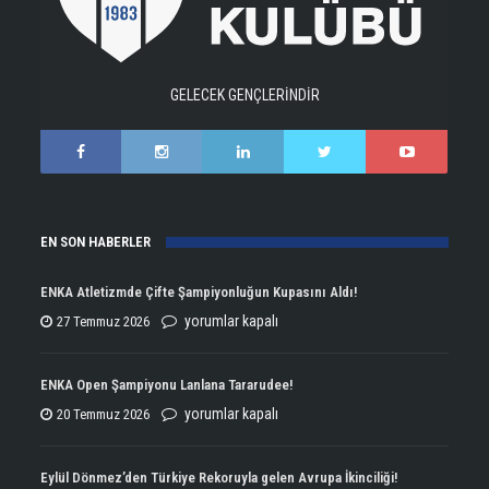
GELECEK GENÇLERİNDİR
EN SON HABERLER
ENKA Atletizmde Çifte Şampiyonluğun Kupasını Aldı!
ENKA
yorumlar kapalı
27 Temmuz 2026
Atletizmde
Çifte
ENKA Open Şampiyonu Lanlana Tararudee!
Şampiyonluğun
ENKA
yorumlar kapalı
20 Temmuz 2026
Kupasını
Open
Aldı!
Şampiyonu
Eylül Dönmez’den Türkiye Rekoruyla gelen Avrupa İkinciliği!