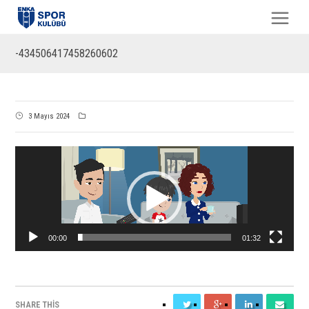
-434506417458260602
3 Mayıs 2024
Video
oynatıcı
00:00
01:32
SHARE THIS