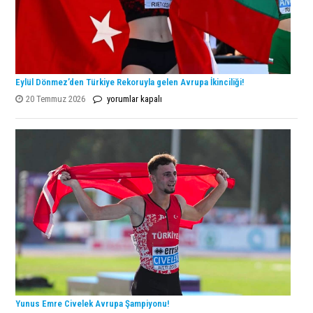
Eylül Dönmez’den Türkiye Rekoruyla gelen Avrupa İkinciliği!
Eylül
20 Temmuz 2026
yorumlar kapalı
Dönmez’den
Türkiye
Rekoruyla
gelen
Avrupa
İkinciliği!
için
Yunus Emre Civelek Avrupa Şampiyonu!