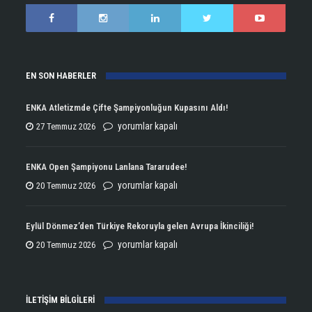
EN SON HABERLER
ENKA Atletizmde Çifte Şampiyonluğun Kupasını Aldı!
ENKA
yorumlar kapalı
27 Temmuz 2026
Atletizmde
Çifte
ENKA Open Şampiyonu Lanlana Tararudee!
Şampiyonluğun
ENKA
yorumlar kapalı
20 Temmuz 2026
Kupasını
Open
Aldı!
Şampiyonu
Eylül Dönmez’den Türkiye Rekoruyla gelen Avrupa İkinciliği!
için
Lanlana
Eylül
yorumlar kapalı
20 Temmuz 2026
Tararudee!
Dönmez’den
için
Türkiye
İLETİŞİM BİLGİLERİ
Rekoruyla