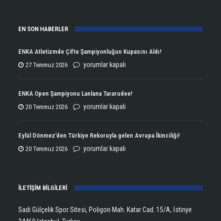
EN SON HABERLER
ENKA Atletizmde Çifte Şampiyonluğun Kupasını Aldı!
ENKA
yorumlar kapalı
27 Temmuz 2026
Atletizmde
Çifte
ENKA Open Şampiyonu Lanlana Tararudee!
Şampiyonluğun
ENKA
yorumlar kapalı
20 Temmuz 2026
Kupasını
Open
Aldı!
Şampiyonu
Eylül Dönmez’den Türkiye Rekoruyla gelen Avrupa İkinciliği!
için
Lanlana
Eylül
yorumlar kapalı
20 Temmuz 2026
Tararudee!
Dönmez’den
için
Türkiye
İLETİŞİM BİLGİLERİ
Rekoruyla
gelen
Sadi Gülçelik Spor Sitesi, Poligon Mah. Katar Cad. 15/A, İstinye
Avrupa