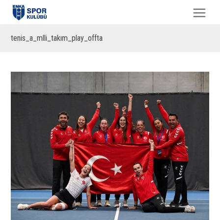
tenis_a_mlli_takım_play_offta