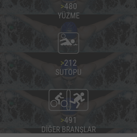
>
487
YÜZME
>
216
SUTOPU
>
500
DİĞER BRANŞLAR