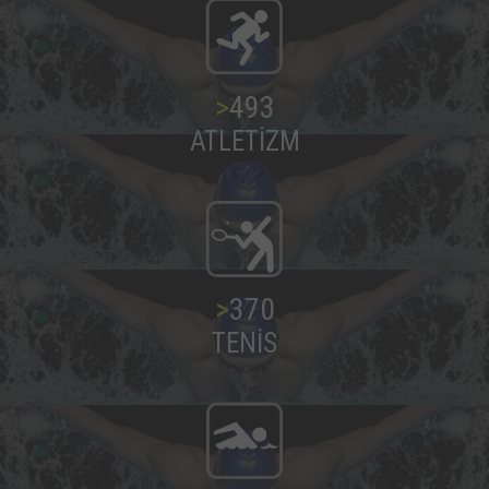
>
500
ATLETİZM
>
375
TENİS