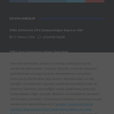
EN SON HABERLER
ENKA Atletizmde Çifte Şampiyonluğun Kupasını Aldı!
ENKA
yorumlar kapalı
27 Temmuz 2026
Atletizmde
Çifte
ENKA Open Şampiyonu Lanlana Tararudee!
Şampiyonluğun
ENKA
yorumlar kapalı
20 Temmuz 2026
İnternet sitemizde çerezler (cookies) vasıtasıyla kişisel
Kupasını
Open
verileriniz işlenecektir. Zorunlu Çerezler, internet sitemizin
Aldı!
Şampiyonu
işletilebilmesi ve bilgi toplumu hizmetlerinin sunulması
Eylül Dönmez’den Türkiye Rekoruyla gelen Avrupa İkinciliği!
için
amacıyla kullanılmakta olup bunun dışında kalan ve site
Lanlana
Eylül
yorumlar kapalı
20 Temmuz 2026
içeriğini ve reklamları ziyaretçi özelinde kişiselleştirmek ve
Tararudee!
Dönmez’den
İnternet Sitemizin site trafiğini analiz edebilmesi amacıyla
için
kullanılabilen diğer çerezler (Reklam ve Hedefleme Çerezleri,
Türkiye
Performans Çerezleri, Fonksiyonel Çerezler) vasıtasıyla kişisel
İLETİŞİM BİLGİLERİ
Rekoruyla
verilerinizin işlenebilmesi için
Çerezler Vasıtasıyla Kişisel
gelen
Verilerin İşlenmesine İlişkin Aydınlatma Metni ve Çerez
Sadi Gülçelik Spor Sitesi, Poligon Mah. Katar Cad. 15/A, İstinye