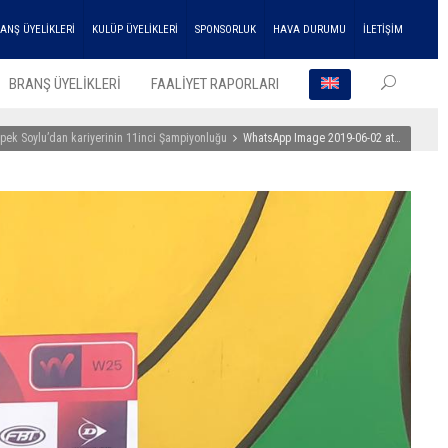
ANŞ ÜYELİKLERİ
KULÜP ÜYELİKLERİ
SPONSORLUK
HAVA DURUMU
İLETİŞİM
BRANŞ ÜYELİKLERİ
FAALİYET RAPORLARI
İpek Soylu’dan kariyerinin 11inci Şampiyonluğu
WhatsApp Image 2019-06-02 at…