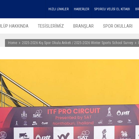
HIZLI LİNKLER
HABERLER
SPORCU VELİSİ EL KİTABI
BR
ULÜP HAKKINDA
TESİSLERİMİZ
BRANŞLAR
SPOR OKULLARI
Home
2025-2026 Kış Spor Okulu Anketi / 2025-2026 Winter Sports School Survey