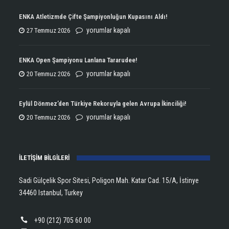
ENKA Atletizmde Çifte Şampiyonluğun Kupasını Aldı!
ENKA
yorumlar kapalı
27 Temmuz 2026
Atletizmde
Çifte
ENKA Open Şampiyonu Lanlana Tararudee!
Şampiyonluğun
ENKA
yorumlar kapalı
20 Temmuz 2026
Kupasını
Open
Aldı!
Şampiyonu
Eylül Dönmez’den Türkiye Rekoruyla gelen Avrupa İkinciliği!
için
Lanlana
Eylül
yorumlar kapalı
20 Temmuz 2026
Tararudee!
Dönmez’den
için
Türkiye
İLETİŞİM BİLGİLERİ
Rekoruyla
gelen
Sadi Gülçelik Spor Sitesi, Poligon Mah. Katar Cad. 15/A, İstinye
Avrupa
34460 Istanbul, Turkey
İkinciliği!
için
+90 (212) 705 60 00