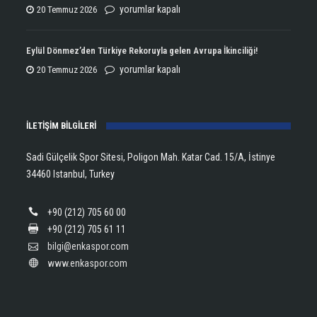
Şampiyonluğun
ENKA
yorumlar kapalı
20 Temmuz 2026
Kupasını
Open
Aldı!
Şampiyonu
Eylül Dönmez’den Türkiye Rekoruyla gelen Avrupa İkinciliği!
için
Lanlana
Eylül
yorumlar kapalı
20 Temmuz 2026
Tararudee!
Dönmez’den
için
Türkiye
İLETİŞİM BİLGİLERİ
Rekoruyla
gelen
Sadi Gülçelik Spor Sitesi, Poligon Mah. Katar Cad. 15/A, İstinye
Avrupa
34460 Istanbul, Turkey
İkinciliği!
için
+90 (212) 705 60 00
+90 (212) 705 61 11
bilgi@enkaspor.com
www.enkaspor.com