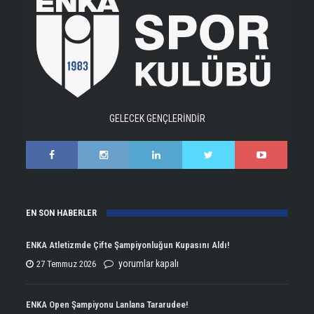
GELECEK GENÇLERİNDİR
EN SON HABERLER
ENKA Atletizmde Çifte Şampiyonluğun Kupasını Aldı!
ENKA
yorumlar kapalı
27 Temmuz 2026
Atletizmde
Çifte
ENKA Open Şampiyonu Lanlana Tararudee!