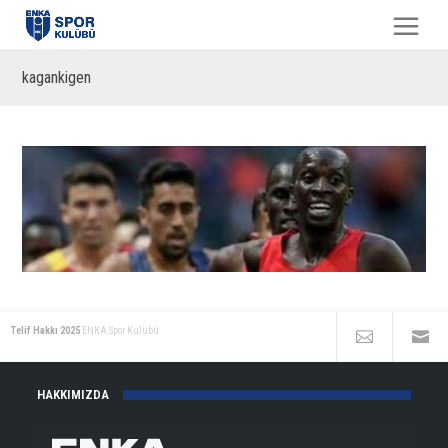
kagankigen
Telif Hakkı 2025
ENKA Spor Kulübü
HAKKIMIZDA