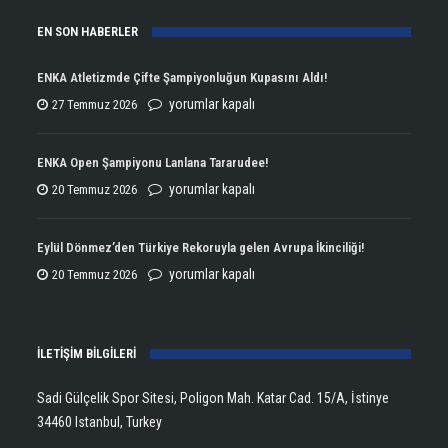
EN SON HABERLER
ENKA Atletizmde Çifte Şampiyonluğun Kupasını Aldı!
ENKA
yorumlar kapalı
27 Temmuz 2026
Atletizmde
Çifte
ENKA Open Şampiyonu Lanlana Tararudee!
Şampiyonluğun
ENKA
yorumlar kapalı
20 Temmuz 2026
Kupasını
Open
Aldı!
Şampiyonu
Eylül Dönmez’den Türkiye Rekoruyla gelen Avrupa İkinciliği!
için
Lanlana
Eylül
yorumlar kapalı
20 Temmuz 2026
Tararudee!
Dönmez’den
için
Türkiye
İLETİŞİM BİLGİLERİ
Rekoruyla
gelen
Sadi Gülçelik Spor Sitesi, Poligon Mah. Katar Cad. 15/A, İstinye
Avrupa
34460 Istanbul, Turkey
İkinciliği!