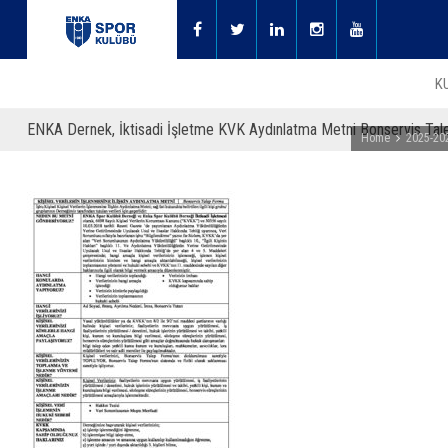
K
ENKA Dernek, İktisadi İşletme KVK Aydınlatma Metni Bonservis Ta
Home
2025-202