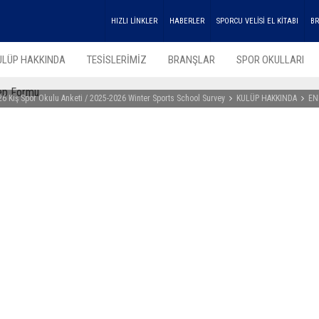
HIZLI LİNKLER
HABERLER
SPORCU VELİSİ EL KİTABI
BR
ULÜP HAKKINDA
TESİSLERİMİZ
BRANŞLAR
SPOR OKULLARI
lep Formu
6 Kış Spor Okulu Anketi / 2025-2026 Winter Sports School Survey
KULÜP HAKKINDA
EN