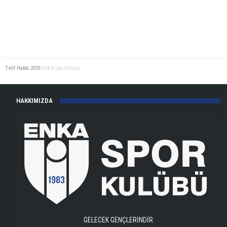
Telif Hakkı 2025
ENKA Spor Kulübü
HAKKIMIZDA
GELECEK GENÇLERİNDİR