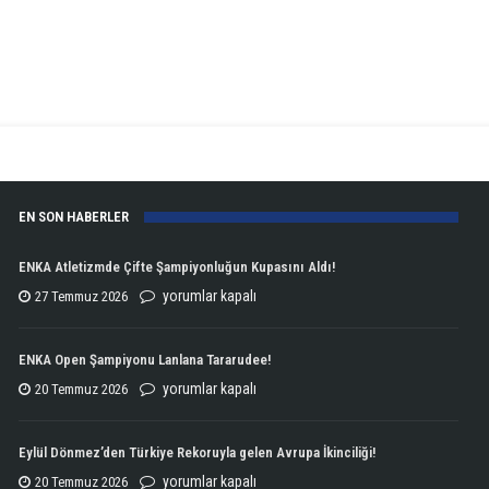
EN SON HABERLER
ENKA Atletizmde Çifte Şampiyonluğun Kupasını Aldı!
ENKA
yorumlar kapalı
27 Temmuz 2026
Atletizmde
Çifte
ENKA Open Şampiyonu Lanlana Tararudee!
Şampiyonluğun
ENKA
yorumlar kapalı
20 Temmuz 2026
Kupasını
Open
Aldı!
Şampiyonu
Eylül Dönmez’den Türkiye Rekoruyla gelen Avrupa İkinciliği!
için
Lanlana
Eylül
yorumlar kapalı
20 Temmuz 2026