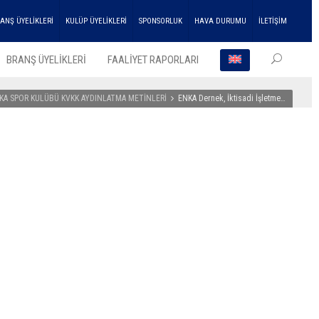
ANŞ ÜYELİKLERİ
KULÜP ÜYELİKLERİ
SPONSORLUK
HAVA DURUMU
İLETİŞİM
BRANŞ ÜYELİKLERİ
FAALİYET RAPORLARI
KA SPOR KULÜBÜ KVKK AYDINLATMA METİNLERİ
ENKA Dernek, İktisadi İşletme…
EN SO
HABER
ENKA
Atleti
Çifte
Şampi
Kupası
Aldı!
27
Temmu
2026