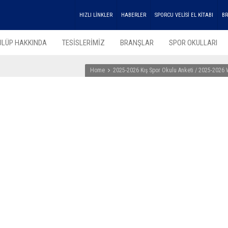
HIZLI LİNKLER
HABERLER
SPORCU VELİSİ EL KİTABI
BR
ULÜP HAKKINDA
TESİSLERİMİZ
BRANŞLAR
SPOR OKULLARI
Home
2025-2026 Kış Spor Okulu Anketi / 2025-2026 