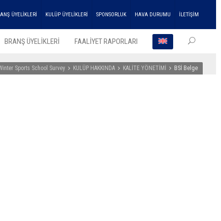
ANŞ ÜYELİKLERİ
KULÜP ÜYELİKLERİ
SPONSORLUK
HAVA DURUMU
İLETİŞİM
BRANŞ ÜYELİKLERİ
FAALİYET RAPORLARI
Winter Sports School Survey
KULÜP HAKKINDA
KALİTE YÖNETİMİ
BSİ Belge
EN SO
HABER
ENKA
Atleti
Çifte
Şampi
Kupası
Aldı!
27
Temmu
2026