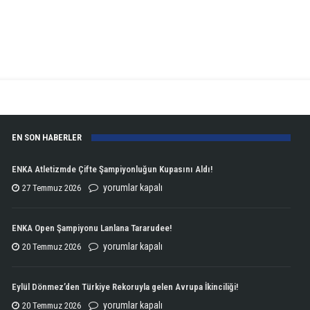
EN SON HABERLER
ENKA Atletizmde Çifte Şampiyonluğun Kupasını Aldı!
ENKA
yorumlar kapalı
27 Temmuz 2026
Atletizmde
Çifte
ENKA Open Şampiyonu Lanlana Tararudee!
Şampiyonluğun
ENKA
yorumlar kapalı
20 Temmuz 2026
Kupasını
Open
Aldı!
Şampiyonu
Eylül Dönmez’den Türkiye Rekoruyla gelen Avrupa İkinciliği!
için
Lanlana
Eylül
yorumlar kapalı
20 Temmuz 2026