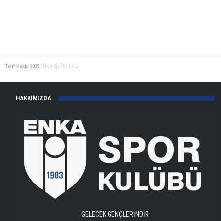
Telif Hakkı 2025
ENKA Spor Kulübü
HAKKIMIZDA
GELECEK GENÇLERİNDİR