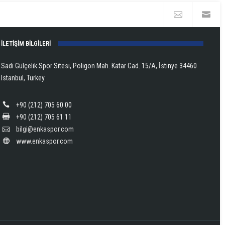
İLETİŞİM BİLGİLERİ
Sadi Gülçelik Spor Sitesi, Poligon Mah. Katar Cad. 15/A, İstinye 34460
Istanbul, Turkey
+90 (212) 705 60 00
+90 (212) 705 61 11
bilgi@enkaspor.com
www.enkaspor.com