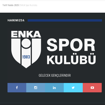
Telif Hakkı 2025
ENKA Spor Kulübü
HAKKIMIZDA
GELECEK GENÇLERİNDİR