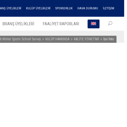
ANŞ ÜYELİKLERİ
KULÜP ÜYELİKLERİ
SPONSORLUK
HAVA DURUMU
İLETİŞİM
BRANŞ ÜYELİKLERİ
FAALİYET RAPORLARI
6 Winter Sports School Survey
KULÜP HAKKINDA
KALİTE YÖNETİMİ
bsi foto