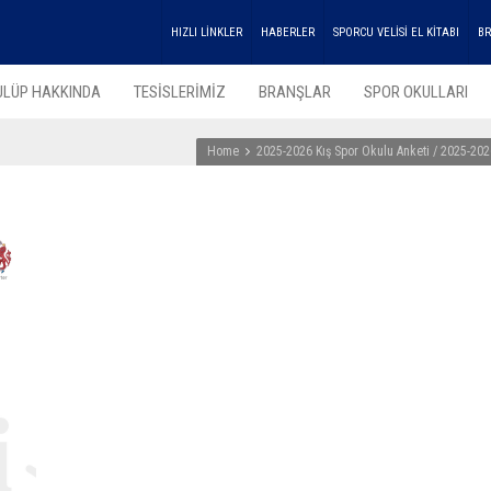
HIZLI LİNKLER
HABERLER
SPORCU VELİSİ EL KİTABI
BR
ULÜP HAKKINDA
TESİSLERİMİZ
BRANŞLAR
SPOR OKULLARI
Home
2025-2026 Kış Spor Okulu Anketi / 2025-202