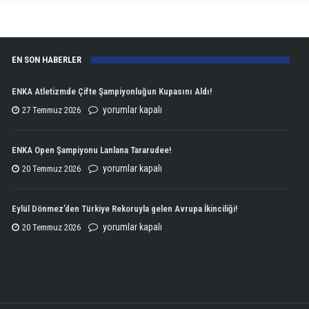
EN SON HABERLER
ENKA Atletizmde Çifte Şampiyonluğun Kupasını Aldı!
ENKA
yorumlar kapalı
27 Temmuz 2026
Atletizmde
Çifte
ENKA Open Şampiyonu Lanlana Tararudee!
Şampiyonluğun
ENKA
yorumlar kapalı
20 Temmuz 2026
Kupasını
Open
Aldı!
Şampiyonu
Eylül Dönmez’den Türkiye Rekoruyla gelen Avrupa İkinciliği!
için
Lanlana
Eylül
yorumlar kapalı
20 Temmuz 2026
Tararudee!
Dönmez’den
için
Türkiye
Rekoruyla
gelen