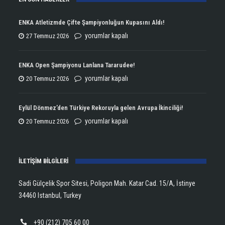
ENKA Atletizmde Çifte Şampiyonluğun Kupasını Aldı!
ENKA
yorumlar kapalı
27 Temmuz 2026
Atletizmde
Çifte
ENKA Open Şampiyonu Lanlana Tararudee!
Şampiyonluğun
ENKA
yorumlar kapalı
20 Temmuz 2026
Kupasını
Open
Aldı!
Şampiyonu
Eylül Dönmez’den Türkiye Rekoruyla gelen Avrupa İkinciliği!
için
Lanlana
Eylül
yorumlar kapalı
20 Temmuz 2026
Tararudee!
Dönmez’den
için
Türkiye
İLETİŞİM BİLGİLERİ
Rekoruyla
gelen
Sadi Gülçelik Spor Sitesi, Poligon Mah. Katar Cad. 15/A, İstinye
Avrupa
34460 Istanbul, Turkey
İkinciliği!
için
+90 (212) 705 60 00