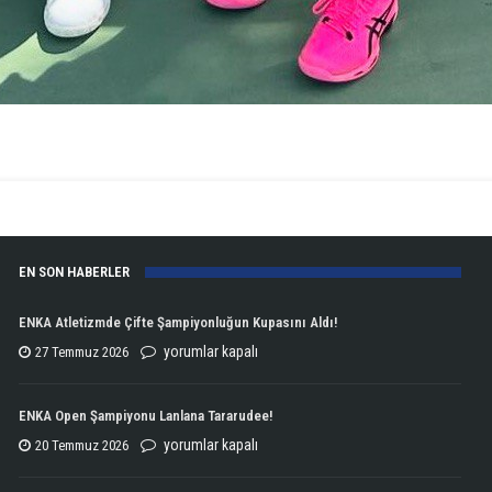
EN SON HABERLER
ENKA Atletizmde Çifte Şampiyonluğun Kupasını Aldı!
ENKA
yorumlar kapalı
27 Temmuz 2026
Atletizmde
Çifte
ENKA Open Şampiyonu Lanlana Tararudee!
Şampiyonluğun
ENKA
yorumlar kapalı
20 Temmuz 2026
Kupasını
Open