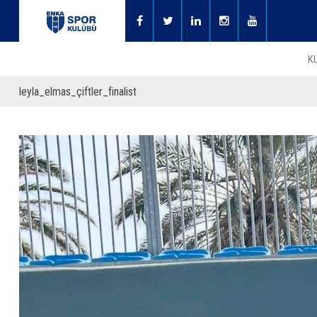
K
leyla_elmas_çiftler_finalist