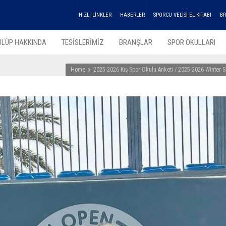
HIZLI LİNKLER
HABERLER
SPORCU VELİSİ EL KİTABI
BR
ULÜP HAKKINDA
TESİSLERİMİZ
BRANŞLAR
SPOR OKULLARI
Home
2025-2026 Kış Spor Okulu Anketi / 2025-2026 Winter S