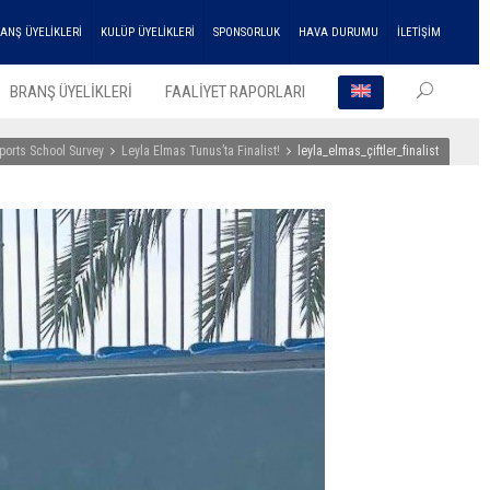
ANŞ ÜYELİKLERİ
KULÜP ÜYELİKLERİ
SPONSORLUK
HAVA DURUMU
İLETİŞİM
BRANŞ ÜYELİKLERİ
FAALİYET RAPORLARI
ports School Survey
Leyla Elmas Tunus’ta Finalist!
leyla_elmas_çiftler_finalist