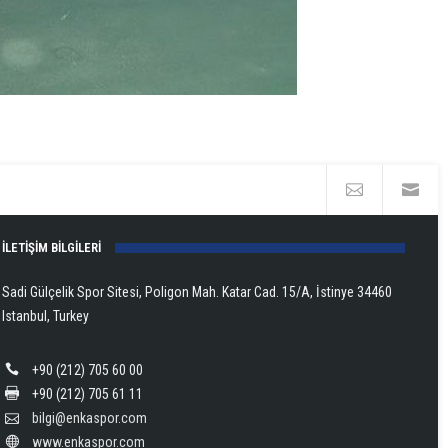
İLETİŞİM BİLGİLERİ
Sadi Gülçelik Spor Sitesi, Poligon Mah. Katar Cad. 15/A, İstinye 34460
Istanbul, Turkey
+90 (212) 705 60 00
+90 (212) 705 61 11
bilgi@enkaspor.com
www.enkaspor.com