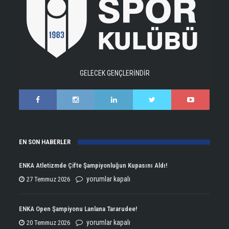
GELECEK GENÇLERİNDİR
EN SON HABERLER
ENKA Atletizmde Çifte Şampiyonluğun Kupasını Aldı!
ENKA
yorumlar kapalı
27 Temmuz 2026
Atletizmde
Çifte
ENKA Open Şampiyonu Lanlana Tararudee!
Şampiyonluğun
ENKA
yorumlar kapalı
20 Temmuz 2026