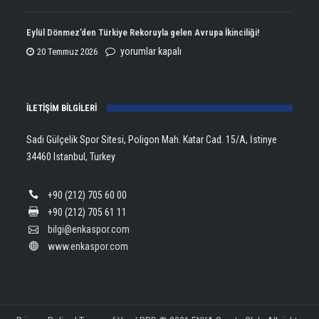
Kupasını
Open
Aldı!
Şampiyonu
Eylül Dönmez’den Türkiye Rekoruyla gelen Avrupa İkinciliği!
için
Lanlana
Eylül
yorumlar kapalı
20 Temmuz 2026
Tararudee!
Dönmez’den
için
Türkiye
İLETİŞİM BİLGİLERİ
Rekoruyla
gelen
Sadi Gülçelik Spor Sitesi, Poligon Mah. Katar Cad. 15/A, İstinye
Avrupa
34460 Istanbul, Turkey
İkinciliği!
için
+90 (212) 705 60 00
+90 (212) 705 61 11
bilgi@enkaspor.com
www.enkaspor.com