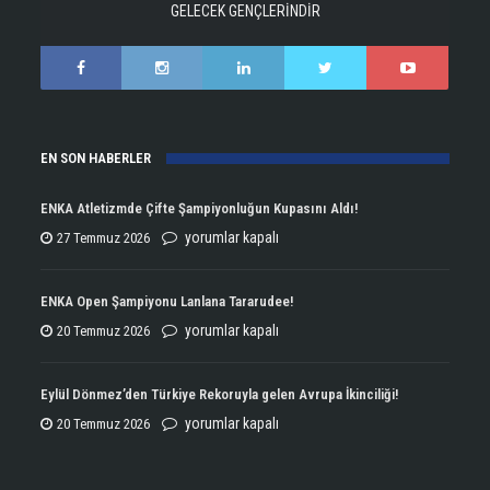
GELECEK GENÇLERİNDİR
EN SON HABERLER
ENKA Atletizmde Çifte Şampiyonluğun Kupasını Aldı!
ENKA
yorumlar kapalı
27 Temmuz 2026
Atletizmde
Çifte
ENKA Open Şampiyonu Lanlana Tararudee!
Şampiyonluğun
ENKA
yorumlar kapalı
20 Temmuz 2026
Kupasını
Open
Aldı!
Şampiyonu
Eylül Dönmez’den Türkiye Rekoruyla gelen Avrupa İkinciliği!
için
Lanlana
Eylül
yorumlar kapalı
20 Temmuz 2026
Tararudee!
Dönmez’den
için
Türkiye