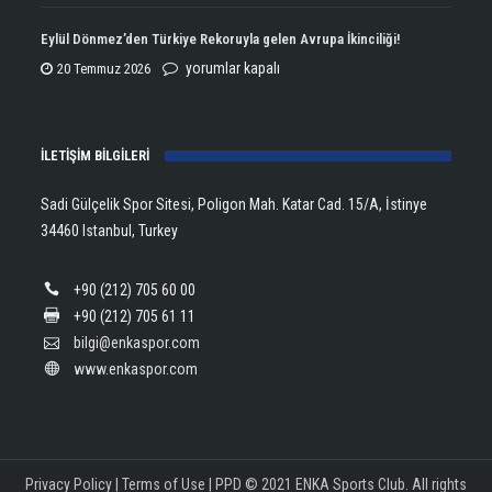
Open
Aldı!
Şampiyonu
Eylül Dönmez’den Türkiye Rekoruyla gelen Avrupa İkinciliği!
için
Lanlana
Eylül
yorumlar kapalı
20 Temmuz 2026
Tararudee!
Dönmez’den
için
Türkiye
İLETİŞİM BİLGİLERİ
Rekoruyla
gelen
Sadi Gülçelik Spor Sitesi, Poligon Mah. Katar Cad. 15/A, İstinye
Avrupa
34460 Istanbul, Turkey
İkinciliği!
için
+90 (212) 705 60 00
+90 (212) 705 61 11
bilgi@enkaspor.com
www.enkaspor.com
Privacy Policy
|
Terms of Use
|
PPD
© 2021 ENKA Sports Club. All rights