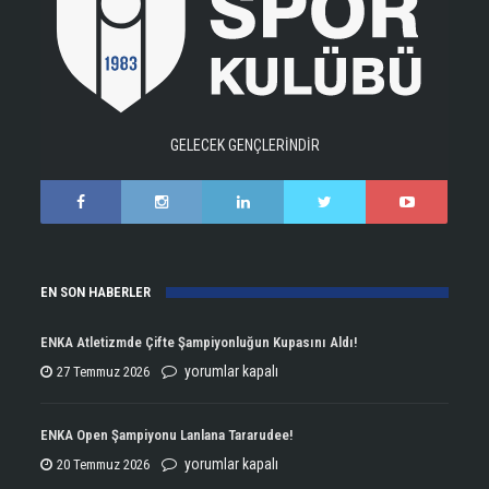
GELECEK GENÇLERİNDİR
EN SON HABERLER
ENKA Atletizmde Çifte Şampiyonluğun Kupasını Aldı!
ENKA
yorumlar kapalı
27 Temmuz 2026
Atletizmde
Çifte
ENKA Open Şampiyonu Lanlana Tararudee!
Şampiyonluğun
ENKA
yorumlar kapalı
20 Temmuz 2026
Kupasını