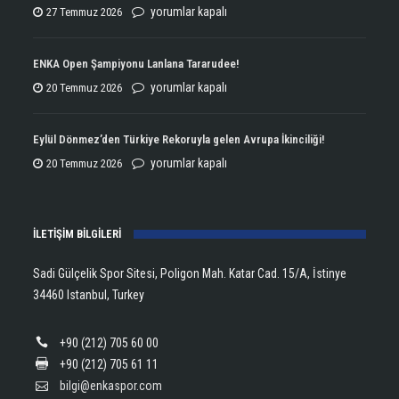
ENKA
yorumlar kapalı
27 Temmuz 2026
Atletizmde
Çifte
ENKA Open Şampiyonu Lanlana Tararudee!
Şampiyonluğun
ENKA
yorumlar kapalı
20 Temmuz 2026
Kupasını
Open
Aldı!
Şampiyonu
Eylül Dönmez’den Türkiye Rekoruyla gelen Avrupa İkinciliği!
için
Lanlana
Eylül
yorumlar kapalı
20 Temmuz 2026
Tararudee!
Dönmez’den
için
Türkiye
İLETİŞİM BİLGİLERİ
Rekoruyla
gelen
Sadi Gülçelik Spor Sitesi, Poligon Mah. Katar Cad. 15/A, İstinye
Avrupa
34460 Istanbul, Turkey
İkinciliği!
için
+90 (212) 705 60 00
+90 (212) 705 61 11
bilgi@enkaspor.com