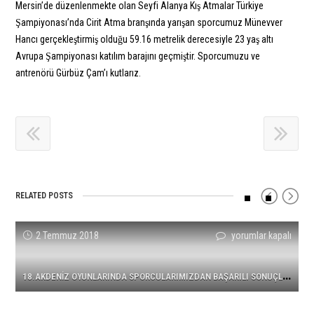
Mersin’de düzenlenmekte olan Seyfi Alanya Kış Atmalar Türkiye
Şampiyonası’nda Cirit Atma branşında yarışan sporcumuz Münevver
Hancı gerçekleştirmiş olduğu 59.16 metrelik derecesiyle 23 yaş altı
Avrupa Şampiyonası katılım barajını geçmiştir. Sporcumuzu ve
antrenörü Gürbüz Çam’ı kutlarız.
RELATED POSTS
18.AKDENİZ
Mert
4x100m
Sporcumuz
YASMANİ
Ali
2 Temmuz 2018
yorumlar kapalı
yorumlar kapalı
yorumlar kapalı
yorumlar kapalı
yorumlar kapalı
yorumlar kapalı
OYUNLARINDA
Çiçek
Bayrak
Yasmani
COPELLO
Eren
SPORCULARIMIZDAN
ve
Takımımızdan
Copello
ESCOBAR
Ünlü
1
8.AKDENİZ OYUNLARINDA SPORCULARIMIZDAN BAŞARILI SONUÇLAR
BAŞARILI
Necati
Türkiye
Escobar
AVRUPA
En
SONUÇLAR
Er’den
Rekoru
Üçüncü
2NCİSİ
İyi