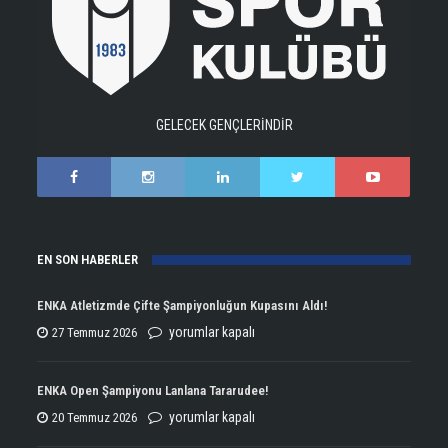
GELECEK GENÇLERİNDİR
EN SON HABERLER
ENKA Atletizmde Çifte Şampiyonluğun Kupasını Aldı!
ENKA
yorumlar kapalı
27 Temmuz 2026
Atletizmde
Çifte
ENKA Open Şampiyonu Lanlana Tararudee!
Şampiyonluğun
ENKA
yorumlar kapalı
20 Temmuz 2026
Kupasını
Open