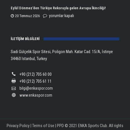
Aldı!
Şampiyonu
Eylül Dönmez’den Türkiye Rekoruyla gelen Avrupa İkinciliği!
için
Lanlana
Eylül
yorumlar kapalı
20 Temmuz 2026
Tararudee!
Dönmez’den
için
Türkiye
İLETİŞİM BİLGİLERİ
Rekoruyla
gelen
Sadi Gülçelik Spor Sitesi, Poligon Mah. Katar Cad. 15/A, İstinye
Avrupa
34460 Istanbul, Turkey
İkinciliği!
için
+90 (212) 705 60 00
+90 (212) 705 61 11
bilgi@enkaspor.com
www.enkaspor.com
Privacy Policy
|
Terms of Use
|
PPD
© 2021 ENKA Sports Club. All rights