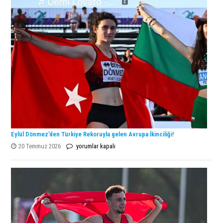
Şampiyonu
Lanlana
Tararudee!
için
Eylül Dönmez’den Türkiye Rekoruyla gelen Avrupa İkinciliği!
Eylül
20 Temmuz 2026
yorumlar kapalı
Dönmez’den
Türkiye
Rekoruyla
gelen
Avrupa
İkinciliği!