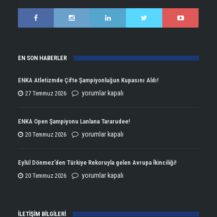
EN SON HABERLER
ENKA Atletizmde Çifte Şampiyonluğun Kupasını Aldı!
ENKA
yorumlar kapalı
27 Temmuz 2026
Atletizmde
Çifte
ENKA Open Şampiyonu Lanlana Tararudee!
Şampiyonluğun
ENKA
yorumlar kapalı
20 Temmuz 2026
Kupasını
Open
Aldı!
Şampiyonu
Eylül Dönmez’den Türkiye Rekoruyla gelen Avrupa İkinciliği!
için
Lanlana
Eylül
yorumlar kapalı
20 Temmuz 2026
Tararudee!
Dönmez’den
için
Türkiye
İLETİŞİM BİLGİLERİ
Rekoruyla