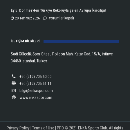
Open
Aldı!
Şampiyonu
Eylül Dönmez’den Türkiye Rekoruyla gelen Avrupa İkinciliği!
için
Lanlana
Eylül
yorumlar kapalı
20 Temmuz 2026
Tararudee!
Dönmez’den
için
Türkiye
İLETİŞİM BİLGİLERİ
Rekoruyla
gelen
Sadi Gülçelik Spor Sitesi, Poligon Mah. Katar Cad. 15/A, İstinye
Avrupa
34460 Istanbul, Turkey
İkinciliği!
için
+90 (212) 705 60 00
+90 (212) 705 61 11
bilgi@enkaspor.com
www.enkaspor.com
Privacy Policy
|
Terms of Use
|
PPD
© 2021 ENKA Sports Club. All rights