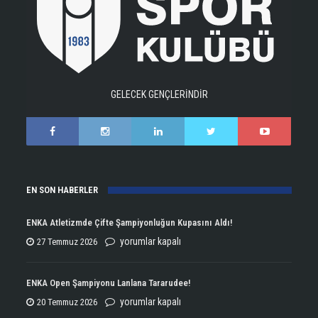
GELECEK GENÇLERİNDİR
EN SON HABERLER
ENKA Atletizmde Çifte Şampiyonluğun Kupasını Aldı!
ENKA
yorumlar kapalı
27 Temmuz 2026
Atletizmde
Çifte
ENKA Open Şampiyonu Lanlana Tararudee!
Şampiyonluğun
ENKA
yorumlar kapalı
20 Temmuz 2026
Kupasını