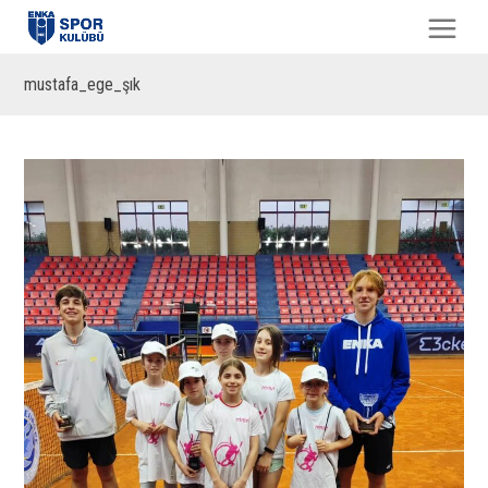
mustafa_ege_şık