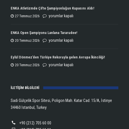
ENKA Atletizmde Çifte Şampiyonluğun Kupasını Aldı!
ENKA
yorumlar kapalı
27 Temmuz 2026
Atletizmde
Çifte
ENKA Open Şampiyonu Lanlana Tararudee!
Şampiyonluğun
ENKA
yorumlar kapalı
20 Temmuz 2026
Kupasını
Open
Aldı!
Şampiyonu
Eylül Dönmez’den Türkiye Rekoruyla gelen Avrupa İkinciliği!
için
Lanlana
Eylül
yorumlar kapalı
20 Temmuz 2026
Tararudee!
Dönmez’den
için
Türkiye
İLETİŞİM BİLGİLERİ
Rekoruyla
gelen
Sadi Gülçelik Spor Sitesi, Poligon Mah. Katar Cad. 15/A, İstinye
Avrupa
34460 Istanbul, Turkey
İkinciliği!
için
+90 (212) 705 60 00