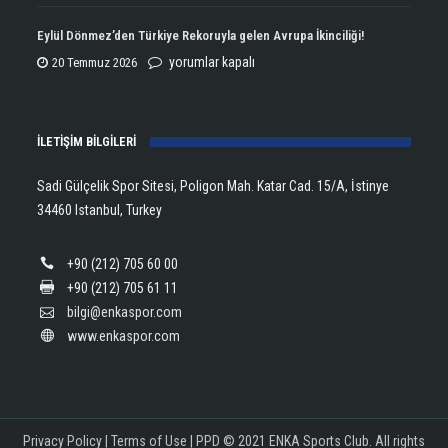
Open
Aldı!
Şampiyonu
Eylül Dönmez’den Türkiye Rekoruyla gelen Avrupa İkinciliği!
için
Lanlana
Eylül
yorumlar kapalı
20 Temmuz 2026
Tararudee!
Dönmez’den
için
Türkiye
İLETİŞİM BİLGİLERİ
Rekoruyla
gelen
Sadi Gülçelik Spor Sitesi, Poligon Mah. Katar Cad. 15/A, İstinye
Avrupa
34460 Istanbul, Turkey
İkinciliği!
için
+90 (212) 705 60 00
+90 (212) 705 61 11
bilgi@enkaspor.com
www.enkaspor.com
Privacy Policy
|
Terms of Use
|
PPD
© 2021 ENKA Sports Club. All rights