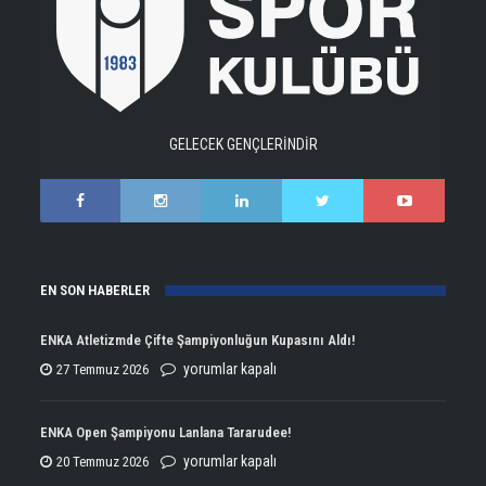
GELECEK GENÇLERİNDİR
EN SON HABERLER
ENKA Atletizmde Çifte Şampiyonluğun Kupasını Aldı!
ENKA
yorumlar kapalı
27 Temmuz 2026
Atletizmde
Çifte
ENKA Open Şampiyonu Lanlana Tararudee!
Şampiyonluğun
ENKA
yorumlar kapalı
20 Temmuz 2026
Kupasını