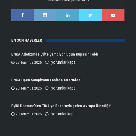
EN SON HABERLER
ENKA Atletizmde Çifte Şampiyonluğun Kupasını Aldı!
ENKA
yorumlar kapalı
27 Temmuz 2026
Atletizmde
Çifte
ENKA Open Şampiyonu Lanlana Tararudee!
Şampiyonluğun
ENKA
yorumlar kapalı
20 Temmuz 2026
Kupasını
Open
Aldı!
Şampiyonu
Eylül Dönmez’den Türkiye Rekoruyla gelen Avrupa İkinciliği!
için
Lanlana
Eylül
yorumlar kapalı
20 Temmuz 2026
Tararudee!
Dönmez’den
için
Türkiye