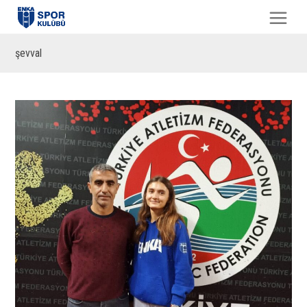
şevval