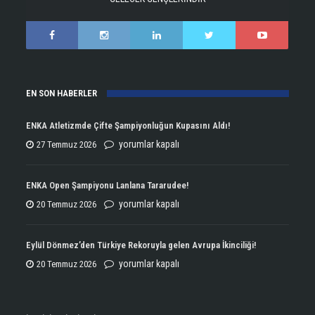
EN SON HABERLER
ENKA Atletizmde Çifte Şampiyonluğun Kupasını Aldı!
ENKA
yorumlar kapalı
27 Temmuz 2026
Atletizmde
Çifte
ENKA Open Şampiyonu Lanlana Tararudee!
Şampiyonluğun
ENKA
yorumlar kapalı
20 Temmuz 2026
Kupasını
Open
Aldı!
Şampiyonu
Eylül Dönmez’den Türkiye Rekoruyla gelen Avrupa İkinciliği!
için
Lanlana
Eylül
yorumlar kapalı
20 Temmuz 2026
Tararudee!
Dönmez’den
için
Türkiye