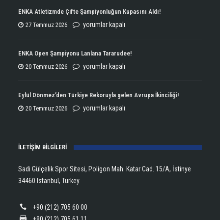
ENKA Atletizmde Çifte Şampiyonluğun Kupasını Aldı!
ENKA
yorumlar kapalı
27 Temmuz 2026
Atletizmde
Çifte
ENKA Open Şampiyonu Lanlana Tararudee!
Şampiyonluğun
ENKA
yorumlar kapalı
20 Temmuz 2026
Kupasını
Open
Aldı!
Şampiyonu
Eylül Dönmez’den Türkiye Rekoruyla gelen Avrupa İkinciliği!
için
Lanlana
Eylül
yorumlar kapalı
20 Temmuz 2026
Tararudee!
Dönmez’den
için
Türkiye
İLETİŞİM BİLGİLERİ
Rekoruyla
gelen
Sadi Gülçelik Spor Sitesi, Poligon Mah. Katar Cad. 15/A, İstinye
Avrupa
34460 Istanbul, Turkey
İkinciliği!
için
+90 (212) 705 60 00
+90 (212) 705 61 11