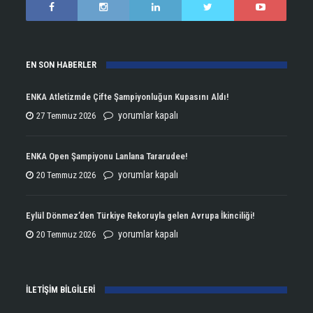
EN SON HABERLER
ENKA Atletizmde Çifte Şampiyonluğun Kupasını Aldı!
ENKA
yorumlar kapalı
27 Temmuz 2026
Atletizmde
Çifte
ENKA Open Şampiyonu Lanlana Tararudee!
Şampiyonluğun
ENKA
yorumlar kapalı
20 Temmuz 2026
Kupasını
Open
Aldı!
Şampiyonu
Eylül Dönmez’den Türkiye Rekoruyla gelen Avrupa İkinciliği!
için
Lanlana
Eylül
yorumlar kapalı
20 Temmuz 2026
Tararudee!
Dönmez’den
için
Türkiye
İLETİŞİM BİLGİLERİ
Rekoruyla
gelen