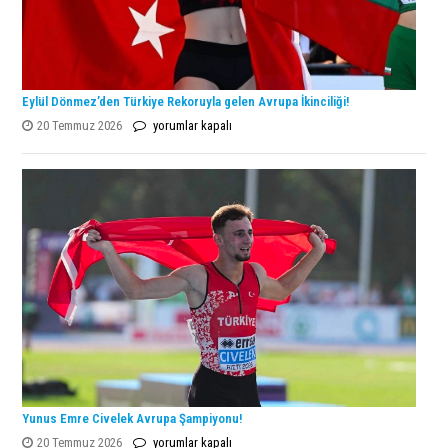
Eylül Dönmez’den Türkiye Rekoruyla gelen Avrupa İkinciliği!
Eylül
20 Temmuz 2026
yorumlar kapalı
Dönmez’den
Türkiye
Rekoruyla
gelen
Avrupa
İkinciliği!
için
Yunus Emre Civelek Avrupa Şampiyonu!
Yunus
20 Temmuz 2026
yorumlar kapalı