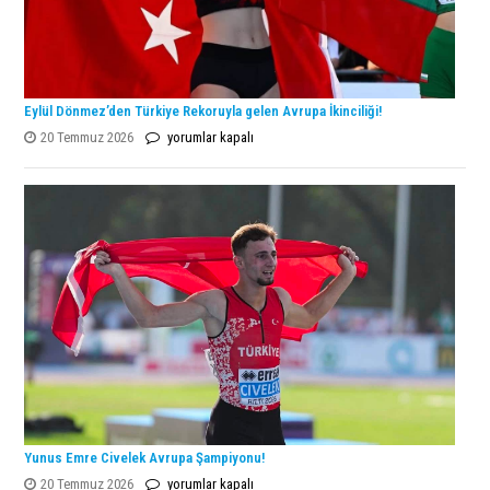
Eylül Dönmez’den Türkiye Rekoruyla gelen Avrupa İkinciliği!
Eylül
20 Temmuz 2026
yorumlar kapalı
Dönmez’den
Türkiye
Rekoruyla
gelen
Avrupa
İkinciliği!
için
Yunus Emre Civelek Avrupa Şampiyonu!
Yunus
20 Temmuz 2026
yorumlar kapalı