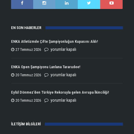
EN SON HABERLER
ENKA Atletizmde Çifte Şampiyonluğun Kupasını Aldı!
ENKA
yorumlar kapalı
27 Temmuz 2026
Atletizmde
Çifte
ENKA Open Şampiyonu Lanlana Tararudee!
Şampiyonluğun
ENKA
yorumlar kapalı
20 Temmuz 2026
Kupasını
Open
Aldı!
Şampiyonu
Eylül Dönmez’den Türkiye Rekoruyla gelen Avrupa İkinciliği!
için
Lanlana
Eylül
yorumlar kapalı
20 Temmuz 2026
Tararudee!
Dönmez’den
için
Türkiye
İLETİŞİM BİLGİLERİ
Rekoruyla
gelen