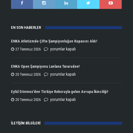
EN SON HABERLER
ENKA Atletizmde Çifte Şampiyonluğun Kupasını Aldı!
ENKA
yorumlar kapalı
27 Temmuz 2026
Atletizmde
Çifte
ENKA Open Şampiyonu Lanlana Tararudee!
Şampiyonluğun
ENKA
yorumlar kapalı
20 Temmuz 2026
Kupasını
Open
Aldı!
Şampiyonu
Eylül Dönmez’den Türkiye Rekoruyla gelen Avrupa İkinciliği!
için
Lanlana
Eylül
yorumlar kapalı
20 Temmuz 2026
Tararudee!
Dönmez’den
için
Türkiye
İLETİŞİM BİLGİLERİ
Rekoruyla
gelen