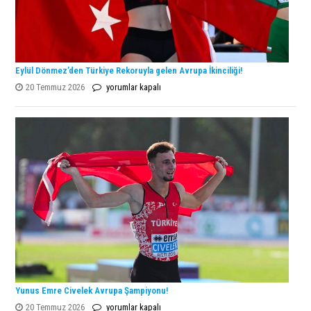
Eylül Dönmez’den Türkiye Rekoruyla gelen Avrupa İkinciliği!
Eylül
20 Temmuz 2026
yorumlar kapalı
Dönmez’den
Türkiye
Rekoruyla
gelen
Avrupa
İkinciliği!
için
Yunus Emre Civelek Avrupa Şampiyonu!
Yunus
20 Temmuz 2026
yorumlar kapalı