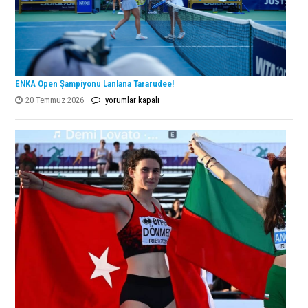
ENKA Open Şampiyonu Lanlana Tararudee!
ENKA
20 Temmuz 2026
yorumlar kapalı
Open
Şampiyonu
Lanlana
Tararudee!
için