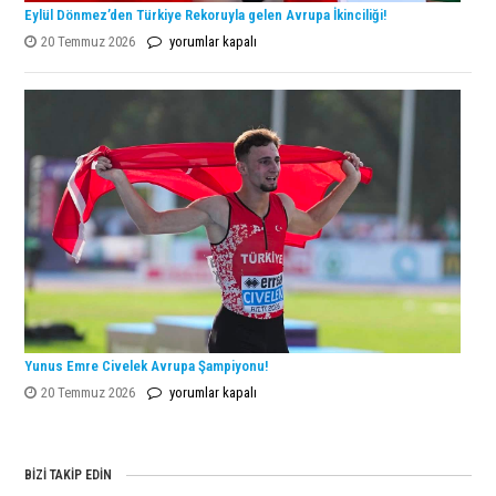
Eylül Dönmez’den Türkiye Rekoruyla gelen Avrupa İkinciliği!
Eylül
20 Temmuz 2026
yorumlar kapalı
Dönmez’den
Türkiye
Rekoruyla
gelen
Avrupa
İkinciliği!
için
Yunus Emre Civelek Avrupa Şampiyonu!
Yunus
20 Temmuz 2026
yorumlar kapalı
Emre
Civelek
Avrupa
BIZI TAKIP EDIN