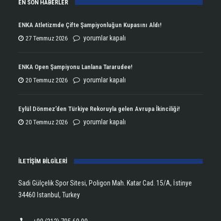
EN SON HABERLER
ENKA Atletizmde Çifte Şampiyonluğun Kupasını Aldı!
ENKA
yorumlar kapalı
27 Temmuz 2026
Atletizmde
Çifte
ENKA Open Şampiyonu Lanlana Tararudee!
Şampiyonluğun
ENKA
yorumlar kapalı
20 Temmuz 2026
Kupasını
Open
Aldı!
Şampiyonu
Eylül Dönmez’den Türkiye Rekoruyla gelen Avrupa İkinciliği!
için
Lanlana
Eylül
yorumlar kapalı
20 Temmuz 2026
Tararudee!
Dönmez’den
için
Türkiye
İLETİŞİM BİLGİLERİ
Rekoruyla
gelen
Sadi Gülçelik Spor Sitesi, Poligon Mah. Katar Cad. 15/A, İstinye
Avrupa
34460 Istanbul, Turkey
İkinciliği!
için