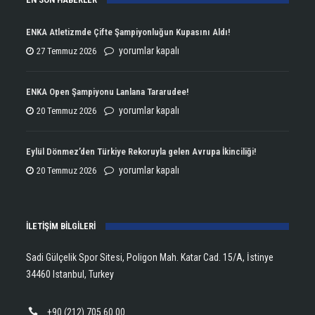
ENKA Atletizmde Çifte Şampiyonluğun Kupasını Aldı!
ENKA
yorumlar kapalı
27 Temmuz 2026
Atletizmde
Çifte
ENKA Open Şampiyonu Lanlana Tararudee!
Şampiyonluğun
ENKA
yorumlar kapalı
20 Temmuz 2026
Kupasını
Open
Aldı!
Şampiyonu
Eylül Dönmez’den Türkiye Rekoruyla gelen Avrupa İkinciliği!
için
Lanlana
Eylül
yorumlar kapalı
20 Temmuz 2026
Tararudee!
Dönmez’den
için
Türkiye
İLETİŞİM BİLGİLERİ
Rekoruyla
gelen
Sadi Gülçelik Spor Sitesi, Poligon Mah. Katar Cad. 15/A, İstinye
Avrupa
34460 Istanbul, Turkey
İkinciliği!
için
+90 (212) 705 60 00