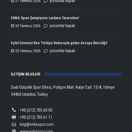
ENKA
yorumlar kapalı
27 Temmuz 2026
Atletizmde
Çifte
ENKA Open Şampiyonu Lanlana Tararudee!
Şampiyonluğun
ENKA
yorumlar kapalı
20 Temmuz 2026
Kupasını
Open
Aldı!
Şampiyonu
Eylül Dönmez’den Türkiye Rekoruyla gelen Avrupa İkinciliği!
için
Lanlana
Eylül
yorumlar kapalı
20 Temmuz 2026
Tararudee!
Dönmez’den
için
Türkiye
İLETİŞİM BİLGİLERİ
Rekoruyla
gelen
Sadi Gülçelik Spor Sitesi, Poligon Mah. Katar Cad. 15/A, İstinye
Avrupa
34460 Istanbul, Turkey
İkinciliği!
için
+90 (212) 705 60 00
+90 (212) 705 61 11
bilgi@enkaspor.com
www.enkaspor.com