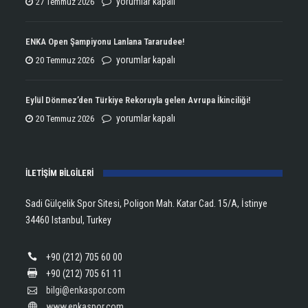
ENKA
yorumlar kapalı
27 Temmuz 2026
Atletizmde
Çifte
ENKA Open Şampiyonu Lanlana Tararudee!
Şampiyonluğun
ENKA
yorumlar kapalı
20 Temmuz 2026
Kupasını
Open
Aldı!
Şampiyonu
Eylül Dönmez’den Türkiye Rekoruyla gelen Avrupa İkinciliği!
için
Lanlana
Eylül
yorumlar kapalı
20 Temmuz 2026
Tararudee!
Dönmez’den
için
Türkiye
İLETİŞİM BİLGİLERİ
Rekoruyla
gelen
Sadi Gülçelik Spor Sitesi, Poligon Mah. Katar Cad. 15/A, İstinye
Avrupa
34460 Istanbul, Turkey
İkinciliği!
için
+90 (212) 705 60 00
+90 (212) 705 61 11
bilgi@enkaspor.com
www.enkaspor.com