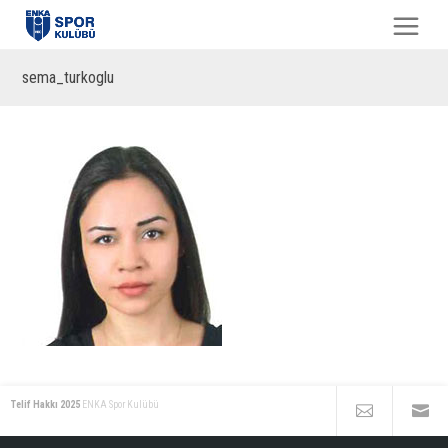
sema_turkoglu
Telif Hakkı 2025
ENKA Spor Kulübü