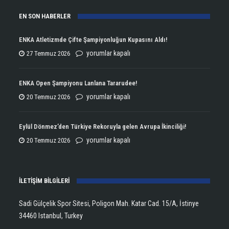
EN SON HABERLER
ENKA Atletizmde Çifte Şampiyonluğun Kupasını Aldı!
ENKA
yorumlar kapalı
27 Temmuz 2026
Atletizmde
Çifte
ENKA Open Şampiyonu Lanlana Tararudee!
Şampiyonluğun
ENKA
yorumlar kapalı
20 Temmuz 2026
Kupasını
Open
Aldı!
Şampiyonu
Eylül Dönmez’den Türkiye Rekoruyla gelen Avrupa İkinciliği!
için
Lanlana
Eylül
yorumlar kapalı
20 Temmuz 2026
Tararudee!
Dönmez’den
için
Türkiye
İLETİŞİM BİLGİLERİ
Rekoruyla
gelen
Sadi Gülçelik Spor Sitesi, Poligon Mah. Katar Cad. 15/A, İstinye
Avrupa
34460 Istanbul, Turkey
İkinciliği!