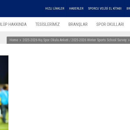
HIZLI LİNKLER
HABERLER
SPORCU VELİSİ EL KİTABI
BR
ULÜP HAKKINDA
TESİSLERİMİZ
BRANŞLAR
SPOR OKULLARI
Home
2025-2026 Kış Spor Okulu Anketi / 2025-2026 Winter Sports School Survey