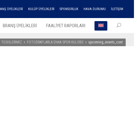
ANŞ ÜYELİKLERİ
KULÜP ÜYELİKLERİ
SPONSORLUK
HAVA DURUMU
İLETİŞİM
BRANŞ ÜYELİKLERİ
FAALİYET RAPORLARI
TESİSLERİMİZ
FOTOĞRAFLARLA ENKA SPOR KULÜBÜ
upcoming_events_cont