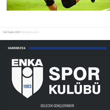
Telif Hakkı 2025
ENKA Spor Kulübü
HAKKIMIZDA
GELECEK GENÇLERİNDİR