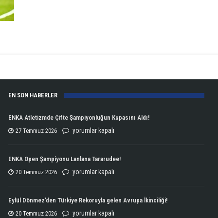
EN SON HABERLER
ENKA Atletizmde Çifte Şampiyonluğun Kupasını Aldı!
ENKA
yorumlar kapalı
27 Temmuz 2026
Atletizmde
Çifte
ENKA Open Şampiyonu Lanlana Tararudee!
Şampiyonluğun
ENKA
yorumlar kapalı
20 Temmuz 2026
Kupasını
Open
Aldı!
Şampiyonu
Eylül Dönmez’den Türkiye Rekoruyla gelen Avrupa İkinciliği!
için
Lanlana
Eylül
yorumlar kapalı
20 Temmuz 2026