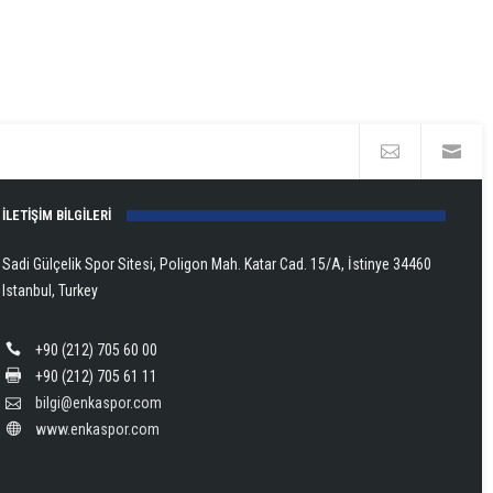
İLETİŞİM BİLGİLERİ
Sadi Gülçelik Spor Sitesi, Poligon Mah. Katar Cad. 15/A, İstinye 34460
Istanbul, Turkey
+90 (212) 705 60 00
+90 (212) 705 61 11
bilgi@enkaspor.com
www.enkaspor.com