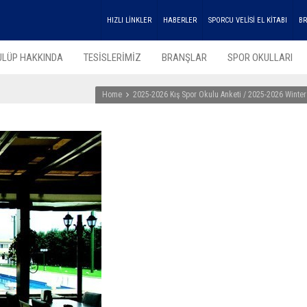
HIZLI LİNKLER
HABERLER
SPORCU VELİSİ EL KİTABI
BR
ULÜP HAKKINDA
TESİSLERİMİZ
BRANŞLAR
SPOR OKULLARI
Home
2025-2026 Kış Spor Okulu Anketi / 2025-2026 Winter