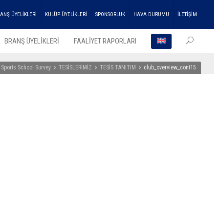
ANŞ ÜYELİKLERİ
KULÜP ÜYELİKLERİ
SPONSORLUK
HAVA DURUMU
İLETİŞİM
BRANŞ ÜYELİKLERİ
FAALİYET RAPORLARI
 Sports School Survey
TESİSLERİMİZ
TESİS TANITIM
club_overview_cont15