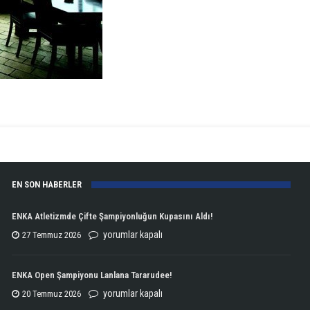
EN SON HABERLER
ENKA Atletizmde Çifte Şampiyonluğun Kupasını Aldı!
ENKA
yorumlar kapalı
27 Temmuz 2026
Atletizmde
Çifte
ENKA Open Şampiyonu Lanlana Tararudee!
Şampiyonluğun
ENKA
yorumlar kapalı
20 Temmuz 2026
Kupasını