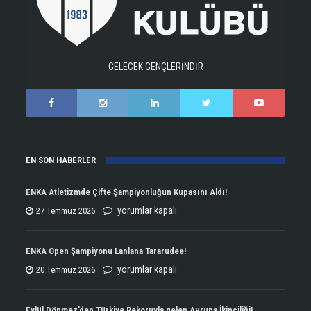
GELECEK GENÇLERİNDİR
EN SON HABERLER
ENKA Atletizmde Çifte Şampiyonluğun Kupasını Aldı!
ENKA
yorumlar kapalı
27 Temmuz 2026
Atletizmde
Çifte
ENKA Open Şampiyonu Lanlana Tararudee!
Şampiyonluğun
ENKA
yorumlar kapalı
20 Temmuz 2026
Kupasını
Open
Aldı!
Şampiyonu
Eylül Dönmez’den Türkiye Rekoruyla gelen Avrupa İkinciliği!