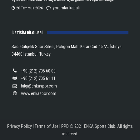
için
Lanlana
Eylül
yorumlar kapalı
20 Temmuz 2026
Tararudee!
Dönmez’den
için
Türkiye
İLETİŞİM BİLGİLERİ
Rekoruyla
gelen
Sadi Gülçelik Spor Sitesi, Poligon Mah. Katar Cad. 15/A, İstinye
Avrupa
34460 Istanbul, Turkey
İkinciliği!
için
+90 (212) 705 60 00
+90 (212) 705 61 11
bilgi@enkaspor.com
www.enkaspor.com
Privacy Policy
|
Terms of Use
|
PPD
© 2021 ENKA Sports Club. All rights
reserved.