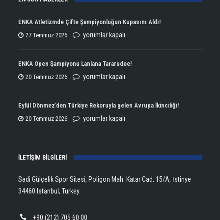
ENKA Atletizmde Çifte Şampiyonluğun Kupasını Aldı!
ENKA
yorumlar kapalı
27 Temmuz 2026
Atletizmde
Çifte
ENKA Open Şampiyonu Lanlana Tararudee!
Şampiyonluğun
ENKA
yorumlar kapalı
20 Temmuz 2026
Kupasını
Open
Aldı!
Şampiyonu
Eylül Dönmez’den Türkiye Rekoruyla gelen Avrupa İkinciliği!
için
Lanlana
Eylül
yorumlar kapalı
20 Temmuz 2026
Tararudee!
Dönmez’den
için
Türkiye
İLETİŞİM BİLGİLERİ
Rekoruyla
gelen
Sadi Gülçelik Spor Sitesi, Poligon Mah. Katar Cad. 15/A, İstinye
Avrupa
34460 Istanbul, Turkey
İkinciliği!
için
+90 (212) 705 60 00