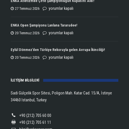
ENKA Atletizmde Çifte Şampiyonluğun Kupasını Aldı!
ENKA
yorumlar kapalı
27 Temmuz 2026
Atletizmde
Çifte
ENKA Open Şampiyonu Lanlana Tararudee!
Şampiyonluğun
ENKA
yorumlar kapalı
20 Temmuz 2026
Kupasını
Open
Aldı!
Şampiyonu
Eylül Dönmez’den Türkiye Rekoruyla gelen Avrupa İkinciliği!
için
Lanlana
Eylül
yorumlar kapalı
20 Temmuz 2026
Tararudee!
Dönmez’den
için
Türkiye
İLETİŞİM BİLGİLERİ
Rekoruyla
gelen
Sadi Gülçelik Spor Sitesi, Poligon Mah. Katar Cad. 15/A, İstinye
Avrupa
34460 Istanbul, Turkey
İkinciliği!
için
+90 (212) 705 60 00
+90 (212) 705 61 11